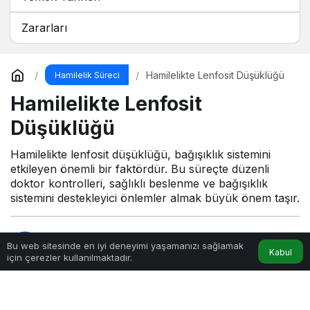
Zararları
Hamilelikte Lenfosit Düşüklüğü
Hamilelik Süreci
Hamilelikte Lenfosit
Düşüklüğü
Hamilelikte lenfosit düşüklüğü, bağışıklık sistemini
etkileyen önemli bir faktördür. Bu süreçte düzenli
doktor kontrolleri, sağlıklı beslenme ve bağışıklık
sistemini destekleyici önlemler almak büyük önem taşır.
admin
tarafından yayınlandı
Bu web sitesinde en iyi deneyimi yaşamanızı sağlamak
Kabul
22 Şubat 2025, 03:56
yayınlandı
22 Şubat 2025,
için çerezler kullanılmaktadır.
03:56
güncellendi
4dk, 7sn