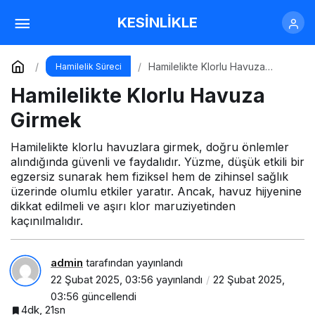
Hamilelikte Lenfosit Düşüklüğü
KESİNLİKLE
Yorum Yap
Paylaş
Hamilelikte Klorlu Havuza
Hamilelik Süreci
Girmek
Hamilelikte Klorlu Havuza
Girmek
Hamilelikte klorlu havuzlara girmek, doğru önlemler
alındığında güvenli ve faydalıdır. Yüzme, düşük etkili bir
egzersiz sunarak hem fiziksel hem de zihinsel sağlık
üzerinde olumlu etkiler yaratır. Ancak, havuz hijyenine
dikkat edilmeli ve aşırı klor maruziyetinden
kaçınılmalıdır.
admin
tarafından yayınlandı
22 Şubat 2025, 03:56
yayınlandı
22 Şubat 2025,
03:56
güncellendi
4dk, 21sn