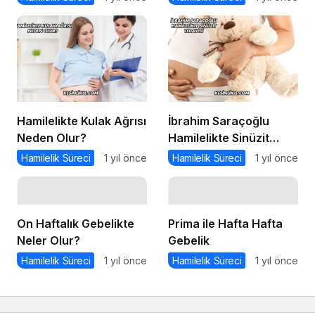
Hamilelikte Kulak Ağrısı
İbrahim Saraçoğlu
Neden Olur?
Hamilelikte Sinüzit
Tedavisi
Hamilelik Süreci
1 yıl önce
Hamilelik Süreci
1 yıl önce
On Haftalık Gebelikte
Prima ile Hafta Hafta
Neler Olur?
Gebelik
Hamilelik Süreci
1 yıl önce
Hamilelik Süreci
1 yıl önce