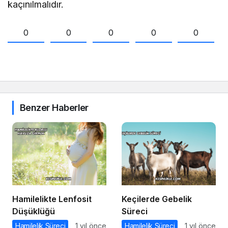
kaçınılmalıdır.
0
0
0
0
0
Benzer Haberler
Hamilelikte Lenfosit
Keçilerde Gebelik
Düşüklüğü
Süreci
Hamilelik Süreci
1 yıl önce
Hamilelik Süreci
1 yıl önce