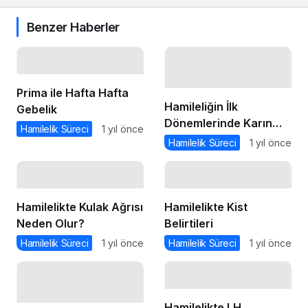
Benzer Haberler
Prima ile Hafta Hafta
Hamileliğin İlk
Gebelik
Dönemlerinde Karın
Hamilelik Süreci
1 yıl önce
Ağrısı
Hamilelik Süreci
1 yıl önce
Hamilelikte Kulak Ağrısı
Hamilelikte Kist
Neden Olur?
Belirtileri
Hamilelik Süreci
1 yıl önce
Hamilelik Süreci
1 yıl önce
Hamilelikte LH