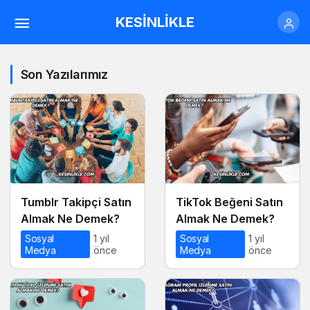
KESİNLİKLE
Son Yazılarımız
Tumblr Takipçi Satın
TikTok Beğeni Satın
Almak Ne Demek?
Almak Ne Demek?
Sosyal
1 yıl
Sosyal
1 yıl
Medya
önce
Medya
önce