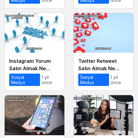
Medya
önce
Medya
önce
Instagram Yorum
Twitter Retweet
Satın Almak Ne
Satın Almak Ne
Demek?
Demek?
Sosyal
1 yıl
Sosyal
1 yıl
Medya
önce
Medya
önce