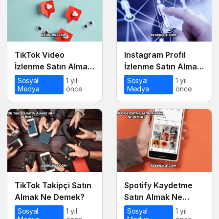
TikTok Video
Instagram Profil
İzlenme Satın Almak
İzlenme Satın Almak
Ne Demek?
Ne Demek?
Sosyal
1 yıl
Sosyal
1 yıl
Medya
önce
Medya
önce
TikTok Takipçi Satın
Spotify Kaydetme
Almak Ne Demek?
Satın Almak Ne
Demek?
Sosyal
1 yıl
Sosyal
1 yıl