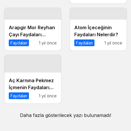
Arapgir Mor Reyhan
Atom İçeceğinin
Çayı Faydaları
Faydaları Nelerdir?
Nelerdir?
Faydaları
1 yıl önce
Faydaları
1 yıl önce
Aç Karnına Pekmez
İçmenin Faydaları
Nelerdir?
Faydaları
1 yıl önce
Daha fazla gösterilecek yazı bulunamadı!