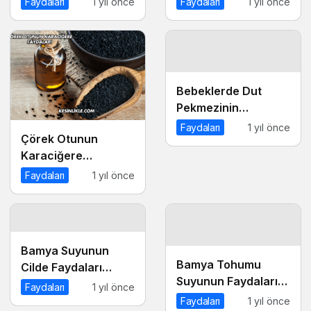
Faydaları
1 yıl önce
Faydaları
1 yıl önce
Bebeklerde Dut
Pekmezinin
Faydaları Nelerdir?
Faydaları
1 yıl önce
Çörek Otunun
Karaciğere
Faydaları
Faydaları
1 yıl önce
Bamya Suyunun
Bamya Tohumu
Cilde Faydaları
Suyunun Faydaları
Nelerdir?
Faydaları
1 yıl önce
Nelerdir?
Faydaları
1 yıl önce