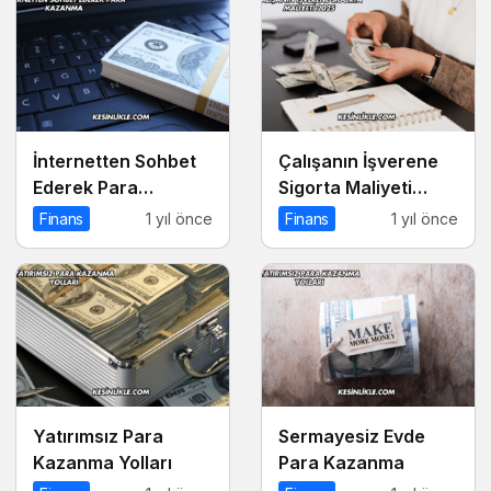
İnternetten Sohbet
Çalışanın İşverene
Ederek Para
Sigorta Maliyeti
Kazanma
2025
Finans
1 yıl önce
Finans
1 yıl önce
Yatırımsız Para
Sermayesiz Evde
Kazanma Yolları
Para Kazanma