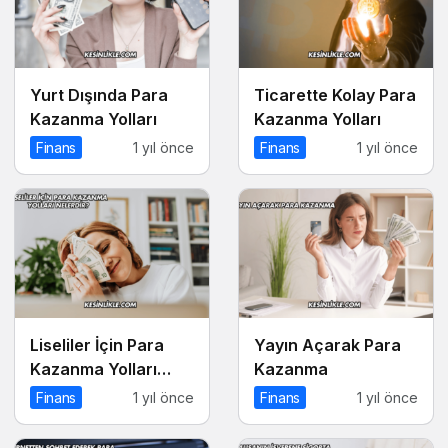
Yurt Dışında Para
Ticarette Kolay Para
Kazanma Yolları
Kazanma Yolları
Finans
1 yıl önce
Finans
1 yıl önce
Liseliler İçin Para
Yayın Açarak Para
Kazanma Yolları
Kazanma
Nelerdir?
Finans
1 yıl önce
Finans
1 yıl önce