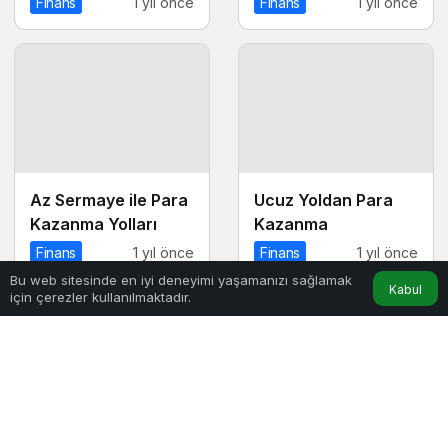
Finans
1 yıl önce
Finans
1 yıl önce
Az Sermaye ile Para
Ucuz Yoldan Para
Kazanma Yolları
Kazanma
Finans
1 yıl önce
Finans
1 yıl önce
Bu web sitesinde en iyi deneyimi yaşamanızı sağlamak
Kabul
için çerezler kullanılmaktadır.
Maden Oyunu ile
Para Kazanma
Finans
1 yıl önce