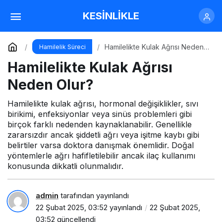
Hamilelikte Kulak Ağrısı Neden Olur?
KESİNLİKLE
Yorum Yap
Hamilelikte Kulak Ağrısı Neden
Hamilelik Süreci
Olur?
Hamilelikte Kulak Ağrısı
Neden Olur?
Hamilelikte kulak ağrısı, hormonal değişiklikler, sıvı
birikimi, enfeksiyonlar veya sinüs problemleri gibi
birçok farklı nedenden kaynaklanabilir. Genellikle
zararsızdır ancak şiddetli ağrı veya işitme kaybı gibi
belirtiler varsa doktora danışmak önemlidir. Doğal
yöntemlerle ağrı hafifletilebilir ancak ilaç kullanımı
konusunda dikkatli olunmalıdır.
admin
tarafından yayınlandı
22 Şubat 2025, 03:52
yayınlandı
22 Şubat 2025,
03:52
güncellendi