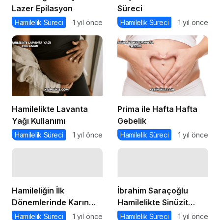
Lazer Epilasyon
Süreci
Hamilelik Süreci
1 yıl önce
Hamilelik Süreci
1 yıl önce
Hamilelikte Lavanta
Prima ile Hafta Hafta
Yağı Kullanımı
Gebelik
Hamilelik Süreci
1 yıl önce
Hamilelik Süreci
1 yıl önce
Hamileliğin İlk
İbrahim Saraçoğlu
Dönemlerinde Karın
Hamilelikte Sinüzit
Ağrısı
Tedavisi
Hamilelik Süreci
1 yıl önce
Hamilelik Süreci
1 yıl önce