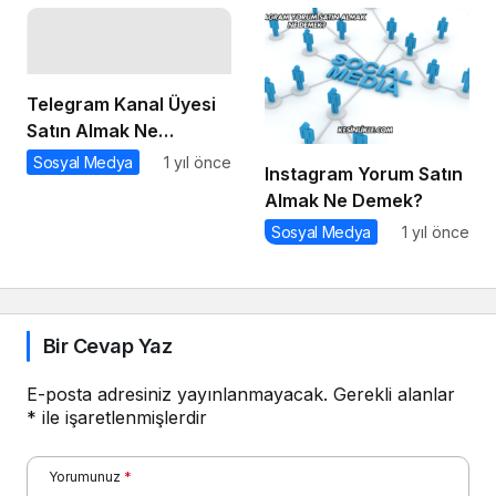
Telegram Kanal Üyesi
Satın Almak Ne
Demek?
Sosyal Medya
1 yıl önce
Instagram Yorum Satın
Almak Ne Demek?
Sosyal Medya
1 yıl önce
Bir Cevap Yaz
E-posta adresiniz yayınlanmayacak.
Gerekli alanlar
*
ile işaretlenmişlerdir
Yorumunuz
*