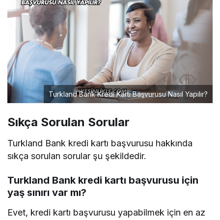
Turkland Bank Kredi Kartı Başvurusu Nasıl Yapılır?
Sıkça Sorulan Sorular
Turkland Bank kredi kartı başvurusu hakkında
sıkça sorulan sorular şu şekildedir.
Turkland Bank kredi kartı başvurusu için
yaş sınırı var mı?
Evet, kredi kartı başvurusu yapabilmek için en az