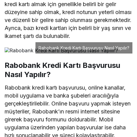
kredi kartı almak için genellikle belirli bir gelir
düzeyine sahip olmak, kredi notunun yeterli olması
ve düzenli bir gelire sahip olunması gerekmektedir.
Ayrıca, bazı kredi kartları için belirli bir yaş sınırı ve
ikamet şartı da bulunabilir.
Rabobank Kredi Kartı Başvurusu Nasıl Yapılır?
Rabobank Kredi Kartı Başvurusu
Nasıl Yapılır?
Rabobank kredi kartı başvurusu, online kanallar,
mobil uygulama ve banka şubeleri aracılığıyla
gerçekleştirilebilir. Online başvuru yapmak isteyen
müşteriler, Rabobank’ın resmi internet sitesine
girerek başvuru formunu doldurabilir. Mobil
uygulama üzerinden yapılan başvurular ise daha
hızlı sonuçlanabilir ve süreci kolaylaştırabilir.