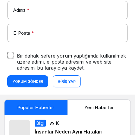
Adınız
*
E-Posta
*
Bir dahaki sefere yorum yaptığımda kullanılmak
üzere adımı, e-posta adresimi ve web site
adresimi bu tarayıcıya kaydet.
YORUM GÖNDER
GIRIŞ YAP
Popüler Haberler
Yeni Haberler
Bilgi
16
İnsanlar Neden Aynı Hataları