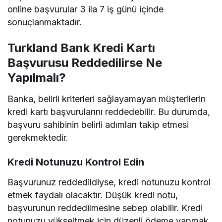
online başvurular 3 ila 7 iş günü içinde
sonuçlanmaktadır.
Turkland Bank Kredi Kartı
Başvurusu Reddedilirse Ne
Yapılmalı?
Banka, belirli kriterleri sağlayamayan müşterilerin
kredi kartı başvurularını reddedebilir. Bu durumda,
başvuru sahibinin belirli adımları takip etmesi
gerekmektedir.
Kredi Notunuzu Kontrol Edin
Başvurunuz reddedildiyse, kredi notunuzu kontrol
etmek faydalı olacaktır. Düşük kredi notu,
başvurunun reddedilmesine sebep olabilir. Kredi
notunuzu yükseltmek için düzenli ödeme yapmak