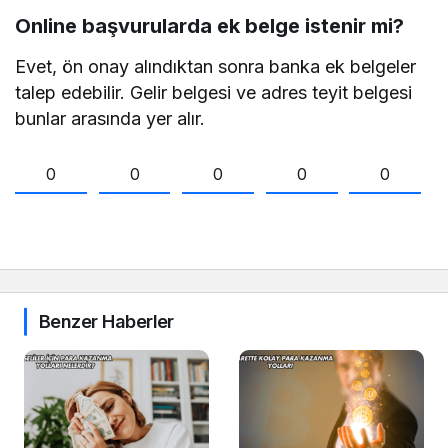
Online başvurularda ek belge istenir mi?
Evet, ön onay alındıktan sonra banka ek belgeler
talep edebilir. Gelir belgesi ve adres teyit belgesi
bunlar arasında yer alır.
0
0
0
0
0
Benzer Haberler