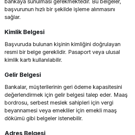
bankaya sunulması gerekmektedir. Bu belgeler,
başvurunun hızlı bir şekilde işleme alınmasını
sağlar.
Kimlik Belgesi
Başvuruda bulunan kişinin kimliğini doğrulayan
resmi bir belge gereklidir. Pasaport veya ulusal
kimlik kartı kullanılabilir.
Gelir Belgesi
Bankalar, müşterilerinin geri ödeme kapasitesini
değerlendirmek için gelir belgesi talep eder. Maaş
bordrosu, serbest meslek sahipleri için vergi
beyannamesi veya emekliler için emekli maaş
dökümü gibi belgeler istenebilir.
Adres Belgesi