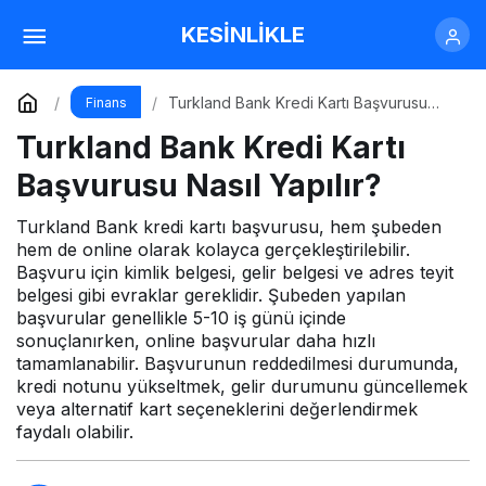
Rabobank Kredi Kartı Başvurusu Nasıl
KESİNLİKLE
Yapılır?
Yorum Yap
Paylaş
Turkland Bank Kredi Kartı Başvurusu
Finans
Nasıl Yapılır?
Turkland Bank Kredi Kartı
Başvurusu Nasıl Yapılır?
Turkland Bank kredi kartı başvurusu, hem şubeden
hem de online olarak kolayca gerçekleştirilebilir.
Başvuru için kimlik belgesi, gelir belgesi ve adres teyit
belgesi gibi evraklar gereklidir. Şubeden yapılan
başvurular genellikle 5-10 iş günü içinde
sonuçlanırken, online başvurular daha hızlı
tamamlanabilir. Başvurunun reddedilmesi durumunda,
kredi notunu yükseltmek, gelir durumunu güncellemek
veya alternatif kart seçeneklerini değerlendirmek
faydalı olabilir.