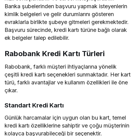
Banka şubelerinden başvuru yapmak isteyenlerin
kimlik belgeleri ve gelir durumlarını gösteren
evraklarla birlikte şubeye gitmeleri gerekmektedir.
Başvuru sürecinde, kredi kartı türüne bağlı olarak
ek belgeler talep edilebilir.
Rabobank Kredi Kartı Türleri
Rabobank, farklı müşteri ihtiyaçlarına yönelik
çeşitli kredi kartı seçenekleri sunmaktadır. Her kart
türü, farklı avantajlar ve kullanım özellikleri ile öne
çıkar.
Standart Kredi Kartı
Günlük harcamalar için uygun olan bu kart, temel
kredi kartı özelliklerine sahiptir ve çoğu müşterinin
kolayca başvurabileceği bir seçenektir.