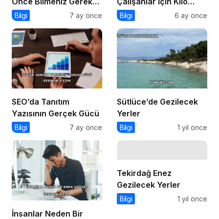
Önce Bilmeniz Gereken
Çalışanlar İçin Kilo
7 Şey
Verme Yolları Nelerdir?
Bilgi
7 ay önce
Bilgi
6 ay önce
SEO’da Tanıtım
Sütlüce’de Gezilecek
Yazısının Gerçek Gücü
Yerler
Bilgi
7 ay önce
Bilgi
1 yıl önce
Tekirdağ Enez
Gezilecek Yerler
Bilgi
1 yıl önce
İnsanlar Neden Bir