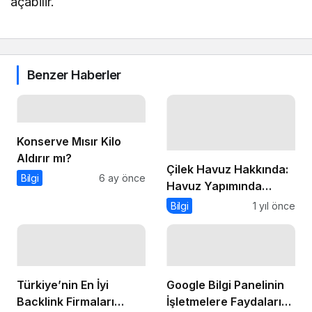
açabilir.
Benzer Haberler
Konserve Mısır Kilo
Aldırır mı?
Çilek Havuz Hakkında:
Bilgi
6 ay önce
Havuz Yapımında
Güvenilir Marka
Bilgi
1 yıl önce
Türkiye’nin En İyi
Google Bilgi Panelinin
Backlink Firmaları
İşletmelere Faydaları