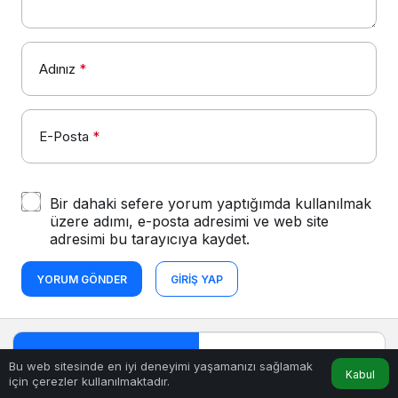
Adınız
*
E-Posta
*
Bir dahaki sefere yorum yaptığımda kullanılmak
üzere adımı, e-posta adresimi ve web site
adresimi bu tarayıcıya kaydet.
YORUM GÖNDER
GIRIŞ YAP
Popüler Haberler
Yeni Haberler
Bu web sitesinde en iyi deneyimi yaşamanızı sağlamak
Kabul
için çerezler kullanılmaktadır.