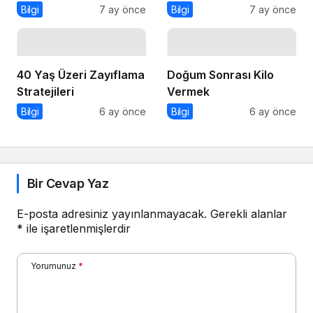
Hangileridir?
Nelerdir?
Bilgi
7 ay önce
Bilgi
7 ay önce
40 Yaş Üzeri Zayıflama
Doğum Sonrası Kilo
Stratejileri
Vermek
Bilgi
6 ay önce
Bilgi
6 ay önce
Bir Cevap Yaz
E-posta adresiniz yayınlanmayacak.
Gerekli alanlar
*
ile işaretlenmişlerdir
Yorumunuz
*