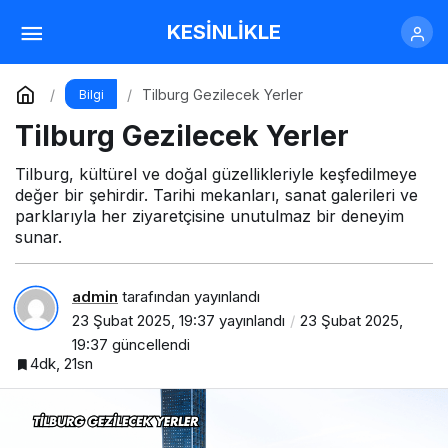
Alkollüyken Tansiyon İlacı İçilir mi?
KESİNLİKLE
Yorum Yap
Paylaş
Tilburg Gezilecek Yerler
Bilgi
Tilburg Gezilecek Yerler
Tilburg, kültürel ve doğal güzellikleriyle keşfedilmeye
değer bir şehirdir. Tarihi mekanları, sanat galerileri ve
parklarıyla her ziyaretçisine unutulmaz bir deneyim
sunar.
admin
tarafından yayınlandı
23 Şubat 2025, 19:37
yayınlandı
23 Şubat 2025,
19:37
güncellendi
4dk, 21sn