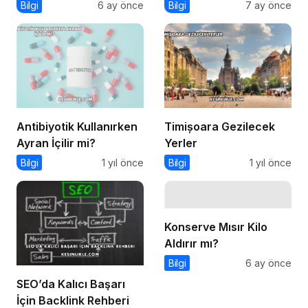
mu?
Bilgi
6 ay önce
Bilgi
7 ay önce
Antibiyotik Kullanırken
Timișoara Gezilecek
Ayran İçilir mi?
Yerler
Bilgi
1 yıl önce
Bilgi
1 yıl önce
Konserve Mısır Kilo
Aldırır mı?
Bilgi
6 ay önce
SEO’da Kalıcı Başarı
İçin Backlink Rehberi