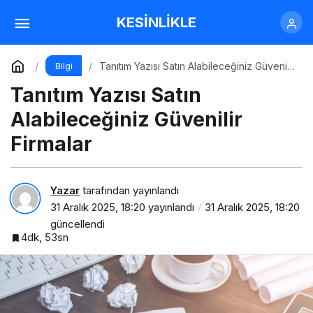
Tanıtım Yazısı Satın Alabileceğiniz En İyi
KESİNLİKLE
Firmalar
Yorum Yap
Paylaş
Tanıtım Yazısı Satın Alabileceğiniz Güvenilir
Bilgi
Firmalar
Tanıtım Yazısı Satın
Alabileceğiniz Güvenilir
Firmalar
Yazar
tarafından yayınlandı
31 Aralık 2025, 18:20
yayınlandı
31 Aralık 2025, 18:20
güncellendi
4dk, 53sn