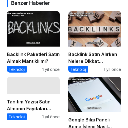
Benzer Haberler
Backlink Paketleri Satın
Backlink Satın Alırken
Almak Mantıklı mı?
Nelere Dikkat
Edilmelidir?
Teknoloji
1 yıl önce
Teknoloji
1 yıl önce
Tanıtım Yazısı Satın
Almanın Faydaları
Nelerdir?
Teknoloji
1 yıl önce
Google Bilgi Paneli
Açma İşlemi Nasıl