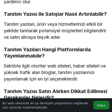
yardımcı olur.
Tanıtım Yazısı ile Satışlar Nasıl Artırılabilir?
Tanıtım yazıları, ürün veya hizmetlerinizi etkili bir
şekilde tanıtarak potansiyel müşterileri bilgilendirir
ve satın almaya teşvik eder.
Tanıtım Yazıları Hangi Platformlarda
Yayımlanmalıdır?
Sektörle ilgili otoriter web siteleri, haber siteleri ve
yüksek trafik alan bloglar, tanıtım yazılarınızı
yayımlamak için en iyi seçeneklerdir.
Tanıtım Yazısı Satın Alırken Dikkat Edilmesi
Gerekenler Nelerdir?
Bu web sitesinde en iyi deneyimi yaşamanızı sağlamak
Kabul
Özgün ve kaliteli içerik üretildiğinden emin olmalı,
için çerezler kullanılmaktadır.