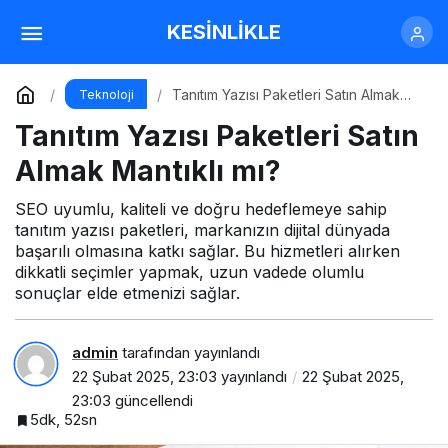
Tanıtım Yazısı Satın Almanın Faydaları
KESİNLİKLE
Nelerdir?
Yorum Yap
Paylaş
Tanıtım Yazısı Paketleri Satın Almak
Teknoloji
Mantıklı mı?
Tanıtım Yazısı Paketleri Satın
Almak Mantıklı mı?
SEO uyumlu, kaliteli ve doğru hedeflemeye sahip
tanıtım yazısı paketleri, markanızın dijital dünyada
başarılı olmasına katkı sağlar. Bu hizmetleri alırken
dikkatli seçimler yapmak, uzun vadede olumlu
sonuçlar elde etmenizi sağlar.
admin
tarafından yayınlandı
22 Şubat 2025, 23:03
yayınlandı
22 Şubat 2025,
23:03
güncellendi
5dk, 52sn