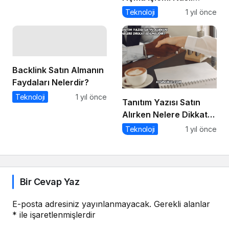
Yapılır?
Teknoloji
1 yıl önce
Backlink Satın Almanın
Faydaları Nelerdir?
Teknoloji
1 yıl önce
Tanıtım Yazısı Satın
Alırken Nelere Dikkat
Edilmelidir?
Teknoloji
1 yıl önce
Bir Cevap Yaz
E-posta adresiniz yayınlanmayacak.
Gerekli alanlar
*
ile işaretlenmişlerdir