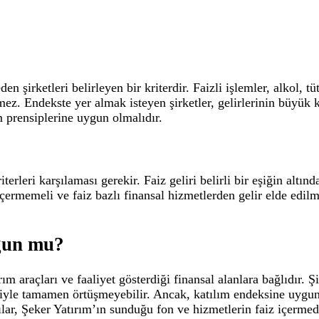
en şirketleri belirleyen bir kriterdir. Faizli işlemler, alkol, 
lmez. Endekste yer almak isteyen şirketler, gelirlerinin büyük 
m prensiplerine uygun olmalıdır.
terleri karşılaması gerekir. Faiz geliri belirli bir eşiğin altın
çermemeli ve faiz bazlı finansal hizmetlerden gelir elde edilme
gun mu?
 araçları ve faaliyet gösterdiği finansal alanlara bağlıdır. Şi
leriyle tamamen örtüşmeyebilir. Ancak, katılım endeksine uygun
cılar, Şeker Yatırım’ın sunduğu fon ve hizmetlerin faiz içermed