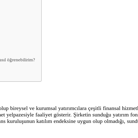
sıl öğrenebilirim?
lup bireysel ve kurumsal yatırımcılara çeşitli finansal hizmet
met yelpazesiyle faaliyet gösterir. Şirketin sunduğu yatırım fo
inans kuruluşunun katılım endeksine uygun olup olmadığı, sundu