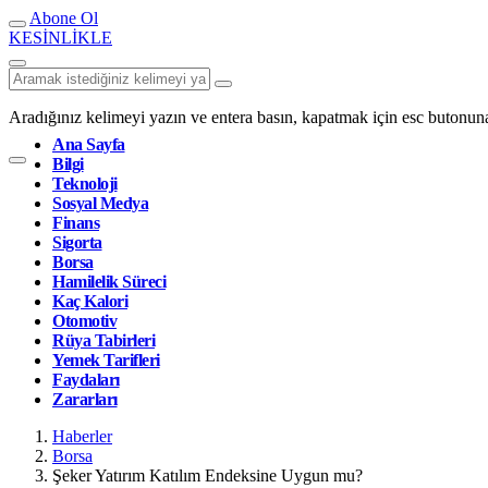
Abone Ol
KESİNLİKLE
Aradığınız kelimeyi yazın ve entera basın, kapatmak için esc butonuna
Ana Sayfa
Bilgi
Teknoloji
Sosyal Medya
Finans
Sigorta
Borsa
Hamilelik Süreci
Kaç Kalori
Otomotiv
Rüya Tabirleri
Yemek Tarifleri
Faydaları
Zararları
Haberler
Borsa
Şeker Yatırım Katılım Endeksine Uygun mu?