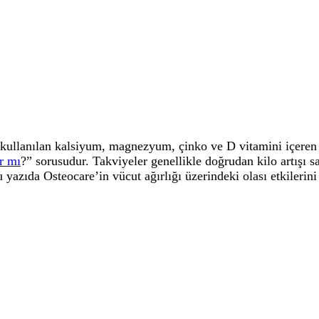
kullanılan kalsiyum, magnezyum, çinko ve D vitamini içeren bi
ır mı
?” sorusudur. Takviyeler genellikle doğrudan kilo artışı s
u yazıda Osteocare’in vücut ağırlığı üzerindeki olası etkilerini 