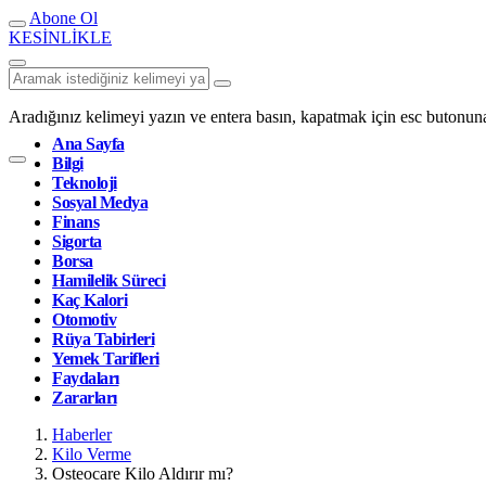
Abone Ol
KESİNLİKLE
Aradığınız kelimeyi yazın ve entera basın, kapatmak için esc butonuna
Ana Sayfa
Bilgi
Teknoloji
Sosyal Medya
Finans
Sigorta
Borsa
Hamilelik Süreci
Kaç Kalori
Otomotiv
Rüya Tabirleri
Yemek Tarifleri
Faydaları
Zararları
Haberler
Kilo Verme
Osteocare Kilo Aldırır mı?