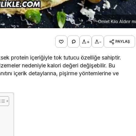
Omlet Kilo Aldırır m
+
-
PAYLAŞ
ek protein içeriğiyle tok tutucu özelliğe sahiptir.
zemeler nedeniyle kalori değeri değişebilir. Bu
ıtını içerik detaylarına, pişirme yöntemlerine ve