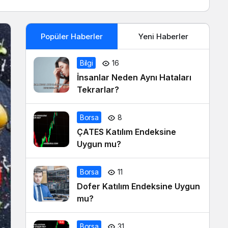
Popüler Haberler
Yeni Haberler
Bilgi
16
İnsanlar Neden Aynı Hataları
Tekrarlar?
Borsa
8
ÇATES Katılım Endeksine
Uygun mu?
Borsa
11
Dofer Katılım Endeksine Uygun
mu?
Borsa
31