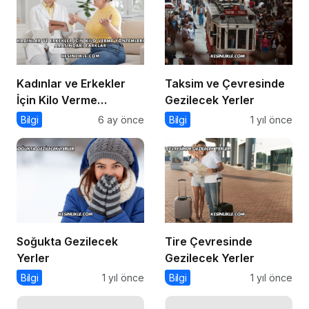
Kadınlar ve Erkekler
Taksim ve Çevresinde
İçin Kilo Verme
Gezilecek Yerler
Yöntemleri Arasındaki
Bilgi
6 ay önce
Bilgi
1 yıl önce
Farklar
Soğukta Gezilecek
Tire Çevresinde
Yerler
Gezilecek Yerler
Bilgi
1 yıl önce
Bilgi
1 yıl önce