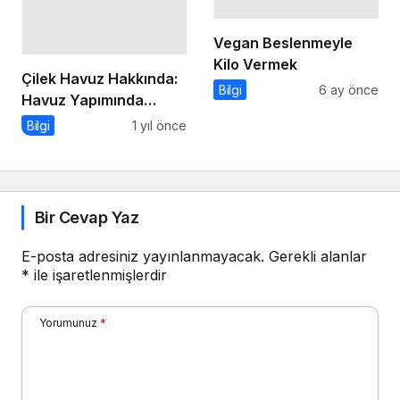
Vegan Beslenmeyle
Kilo Vermek
Çilek Havuz Hakkında:
Bilgi
6 ay önce
Havuz Yapımında
Güvenilir Marka
Bilgi
1 yıl önce
Bir Cevap Yaz
E-posta adresiniz yayınlanmayacak.
Gerekli alanlar
*
ile işaretlenmişlerdir
Yorumunuz
*