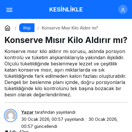
Hazır Çorba Kilo Aldırır mı?
KESİNLİKLE
Yorum Yap
Paylaş
Konserve Mısır Kilo Aldırır mı?
Bilgi
Konserve Mısır Kilo Aldırır mı?
Konserve mısır kilo aldırır mı sorusu, aslında porsiyon
kontrolü ve tüketim alışkanlıklarıyla yakından ilişkilidir.
Ölçülü tüketildiğinde beslenmeye lezzet ve çeşitlilik
katan konserve mısır, aşırı miktarlarda ve sık
tüketildiğinde fark edilmeden kalori fazlası oluşturabilir.
Dengeli bir beslenme planı içinde, doğru porsiyonlarla
tüketildiğinde kilo kontrolünü tek başına bozacak bir
besin olarak değerlendirilmez.
Yazar
tarafından yayınlandı
30 Ocak 2026, 00:57
yayınlandı
30 Ocak 2026,
00:57
güncellendi
4dk, 42sn