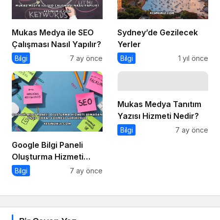
Mukas Medya ile SEO
Sydney’de Gezilecek
Çalışması Nasıl Yapılır?
Yerler
Bilgi
7 ay önce
Bilgi
1 yıl önce
Mukas Medya Tanıtım
Yazısı Hizmeti Nedir?
Bilgi
7 ay önce
Google Bilgi Paneli
Oluşturma Hizmeti
Almadan Önce Dikkat
Bilgi
7 ay önce
Edilmesi Gerekenler