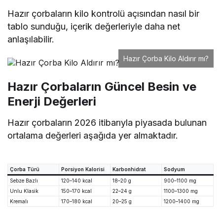
Hazır çorbaların kilo kontrolü açısından nasıl bir
tablo sunduğu, içerik değerleriyle daha net
anlaşılabilir.
Hazır Çorba Kilo Aldırır mı?
Hazır Çorbaların Güncel Besin ve
Enerji Değerleri
Hazır çorbaların 2026 itibarıyla piyasada bulunan
ortalama değerleri aşağıda yer almaktadır.
Çorba Türü
Porsiyon Kalorisi
Karbonhidrat
Sodyum
Sebze Bazlı
120–140 kcal
18–20 g
900–1100 mg
Unlu Klasik
150–170 kcal
22–24 g
1100–1300 mg
Kremalı
170–180 kcal
20–25 g
1200–1400 mg