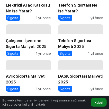
Elektrikli Araç Kaskosu
Telefon Sigortası Ne
Ne İşe Yarar?
İşe Yarar?
Sigorta
1 yıl önce
Sigorta
1 yıl önce
Çalışanın İşverene
Telefon Sigortası
Sigorta Maliyeti 2025
Maliyeti 2025
Sigorta
1 yıl önce
Sigorta
1 yıl önce
Aylık Sigorta Maliyeti
DASK Sigortası Maliyeti
2025
2025
Sigorta
1 yıl önce
Sigorta
1 yıl önce
Bu web sitesinde en iyi deneyimi yaşamanızı sağlamak
Kabul
için çerezler kullanılmaktadır.