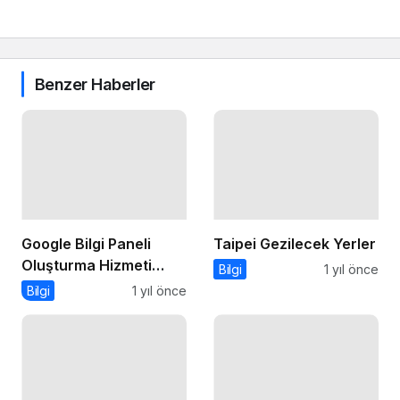
Benzer Haberler
Google Bilgi Paneli
Taipei Gezilecek Yerler
Oluşturma Hizmeti
Bilgi
1 yıl önce
Nereden Alınmalıdır?
Bilgi
1 yıl önce