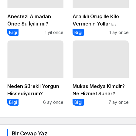
Anestezi Almadan
Aralıklı Oruç İle Kilo
Önce Su İçilir mi?
Vermenin Yolları
Nelerdir?
Bilgi
1 yıl önce
Bilgi
1 ay önce
Neden Sürekli Yorgun
Mukas Medya Kimdir?
Hissediyorum?
Ne Hizmet Sunar?
Bilgi
6 ay önce
Bilgi
7 ay önce
Bir Cevap Yaz