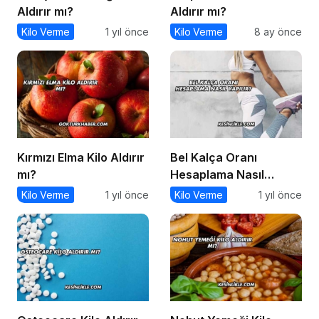
Aldırır mı?
Aldırır mı?
Kilo Verme
1 yıl önce
Kilo Verme
8 ay önce
Kırmızı Elma Kilo Aldırır
Bel Kalça Oranı
mı?
Hesaplama Nasıl
Yapılır?
Kilo Verme
1 yıl önce
Kilo Verme
1 yıl önce