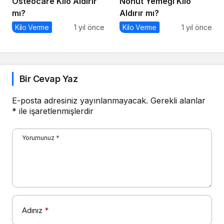
Osteocare Kilo Aldırır
Nohut Yemeği Kilo
mı?
Aldırır mı?
Kilo Verme
1 yıl önce
Kilo Verme
1 yıl önce
Bir Cevap Yaz
E-posta adresiniz yayınlanmayacak.
Gerekli alanlar
*
ile işaretlenmişlerdir
Yorumunuz
*
Adınız
*