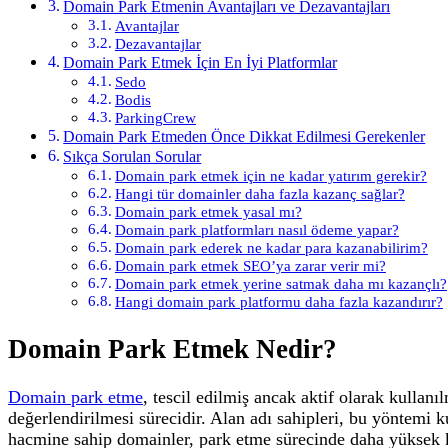
Domain Park Etmenin Avantajları ve Dezavantajları
Avantajlar
Dezavantajlar
Domain Park Etmek İçin En İyi Platformlar
Sedo
Bodis
ParkingCrew
Domain Park Etmeden Önce Dikkat Edilmesi Gerekenler
Sıkça Sorulan Sorular
Domain park etmek için ne kadar yatırım gerekir?
Hangi tür domainler daha fazla kazanç sağlar?
Domain park etmek yasal mı?
Domain park platformları nasıl ödeme yapar?
Domain park ederek ne kadar para kazanabilirim?
Domain park etmek SEO’ya zarar verir mi?
Domain park etmek yerine satmak daha mı kazançlı?
Hangi domain park platformu daha fazla kazandırır?
Domain Park Etmek Nedir?
Domain park etme
, tescil edilmiş ancak aktif olarak kullan
değerlendirilmesi sürecidir. Alan adı sahipleri, bu yöntemi k
hacmine sahip domainler, park etme sürecinde daha yüksek k