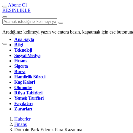
Abone Ol
KESİNLİKLE
Aradığınız kelimeyi yazın ve entera basın, kapatmak için esc butonuna
Ana Sayfa
Bilgi
Teknoloji
Sosyal Medya
Finans
Sigorta
Borsa
Hamilelik Süreci
Kaç Kalori
Otomotiv
Rüya Tabirleri
Yemek Tarifleri
Faydaları
Zararları
Haberler
Finans
Domain Park Ederek Para Kazanma