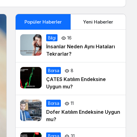
Popüler Haberler
Yeni Haberler
Bilgi
16
İnsanlar Neden Aynı Hataları
Tekrarlar?
Borsa
8
ÇATES Katılım Endeksine
Uygun mu?
Borsa
11
Dofer Katılım Endeksine Uygun
mu?
Borsa
31