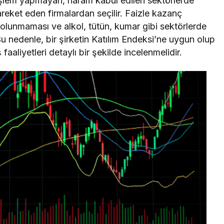
le işlem yapmayan, haram kabul edilen sektörlerde
reket eden firmalardan seçilir. Faizle kazanç
olunmaması ve alkol, tütün, kumar gibi sektörlerde
Bu nedenle, bir şirketin Katılım Endeksi’ne uygun olup
 faaliyetleri detaylı bir şekilde incelenmelidir.