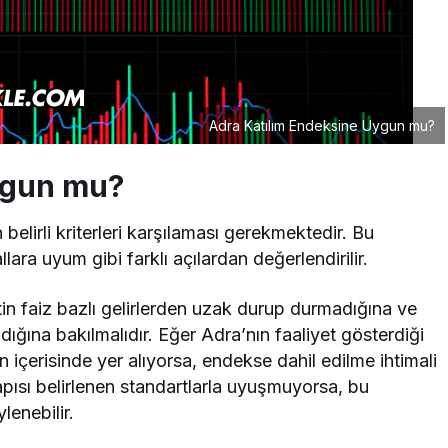
Adra Katılım Endeksine Uygun mu?
ygun mu?
n belirli kriterleri karşılaması gerekmektedir. Bu
allara uyum gibi farklı açılardan değerlendirilir.
etin faiz bazlı gelirlerden uzak durup durmadığına ve
ığına bakılmalıdır. Eğer Adra’nın faaliyet gösterdiği
n içerisinde yer alıyorsa, endekse dahil edilme ihtimali
apısı belirlenen standartlarla uyuşmuyorsa, bu
enebilir.